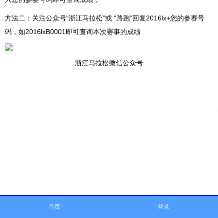
方法二：关注公众号“浙江马拉松”或 “路跑”回复2016lx+您的参赛号
码，如2016lxB0001即可查询本次赛事的成绩
浙江马拉松微信公众号
首页
登录