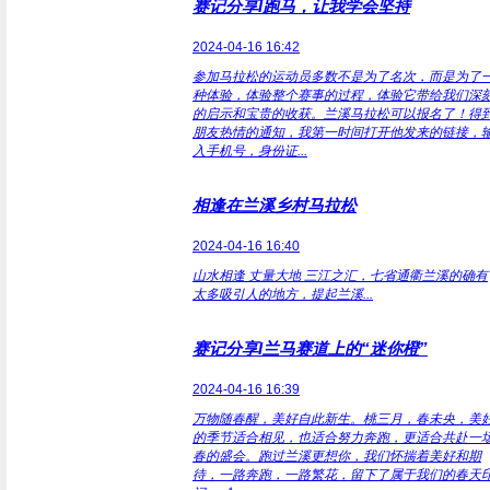
赛记分享I跑马，让我学会坚持
2024-04-16 16:42
参加马拉松的运动员多数不是为了名次，而是为了
种体验，体验整个赛事的过程，体验它带给我们深
的启示和宝贵的收获。兰溪马拉松可以报名了！得
朋友热情的通知，我第一时间打开他发来的链接，
入手机号，身份证...
相逢在兰溪乡村马拉松
2024-04-16 16:40
山水相逢 丈量大地 三江之汇，七省通衢兰溪的确有
太多吸引人的地方，提起兰溪...
赛记分享I兰马赛道上的“迷你橙”
2024-04-16 16:39
万物随春醒，美好自此新生。桃三月，春未央，美
的季节适合相见，也适合努力奔跑，更适合共赴一
春的盛会。跑过兰溪更想你，我们怀揣着美好和期
待，一路奔跑，一路繁花，留下了属于我们的春天