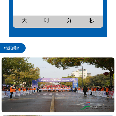
天
时
分
秒
精彩瞬间